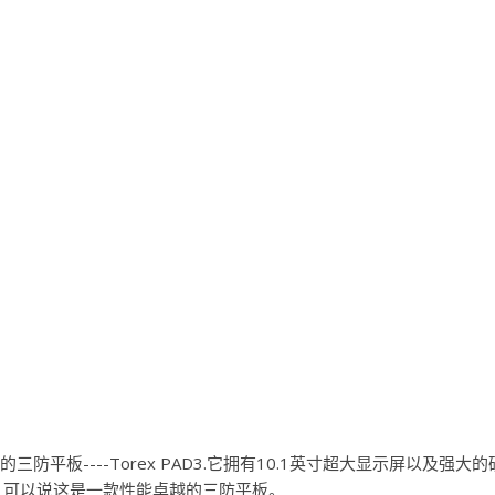
防平板----Torex PAD3.它拥有10.1英寸超大显示屏以及强大的
存，可以说这是一款性能卓越的三防平板。