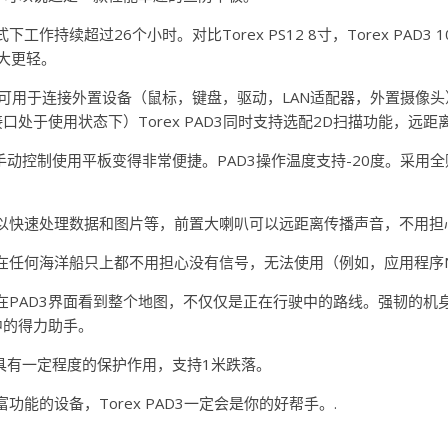
作持续超过26个小时。对比Torex PS12 8寸，Torex PAD3 1
寸更大更轻。
B接口，可用于连接外置设备（鼠标，键盘，驱动，LAN适配器，外置摄像
C接口处于使用状态下）Torex PAD3同时支持选配2D扫描功能，远距
键，手动控制使用平板变得非常便捷。PAD3操作温度支持-20度。采用全
以快速处理数据和图片等，前置大喇叭可以远距离传播声音，不用担
任何海洋船只上都不用担心没有信号，无法使用（例如，应用程序Navi
在PAD3界面看到整个地图，不仅仅是正在行驶中的路线。强韧的机
中的得力助手。
，机身具有一定程度的保护作用，支持1米跌落。
能的设备，Torex PAD3一定会是你的好帮手。.