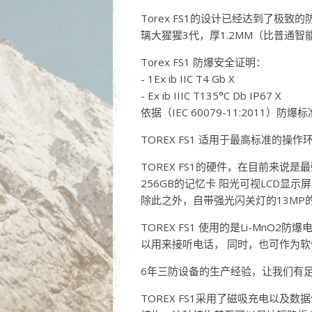
Torex FS1的设计已经达到了极致
璃大猩猩3代，厚1.2MM（比普通智能
Torex FS1 防爆安全证明：
- 1Ex ib IIC T4 Gb X
- Ex ib IIIC T135°C Db IP67 X
依据（IEC 60079-11:2011）
TOREX FS1 适用于最高标准
TOREX FS1的硬件，在目前来说
256GB的记忆卡 阳光可视LCD显示屏
除此之外，自带强光闪关灯的13M
TOREX FS1 使用的是Li-Mn
以用来接听电话， 同时，也可作为
6年三防设备的生产经验，让我们有足够
TOREX FS1采用了磁吸充电以