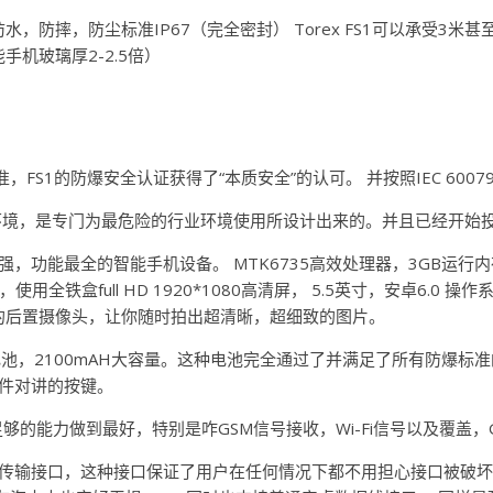
的防水，防摔，防尘标准IP67（完全密封） Torex FS1可以承受3
手机玻璃厚2-2.5倍）
防爆标准，FS1的防爆安全认证获得了“本质安全”的认可。 并按照IEC 600
的操作环境，是专门为最危险的行业环境使用所设计出来的。并且已经开始
是最强，功能最全的智能手机设备。 MTK6735高效处理器，3GB运行
，使用全铁盒full HD 1920*1080高清屏， 5.5英寸，安卓6.
P的后置摄像头，让你随时拍出超清晰，超细致的图片。
O2防爆电池，2100mAH大容量。这种电池完全通过了并满足了所有防
软件对讲的按键。
的能力做到最好，特别是咋GSM信号接收，Wi-Fi信号以及覆盖，GP
及数据传输接口，这种接口保证了用户在任何情况下都不用担心接口被破