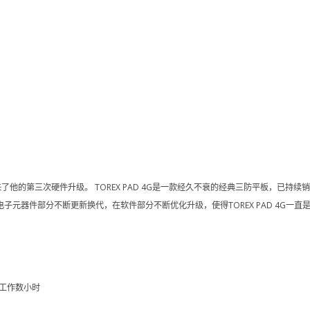
也迎来了他的第三次硬件升级。 TOREX PAD 4G是一款经久不衰的经典三防平板，已
器件部分不断更新换代，在软件部分不断优化升级，使得TOREX PAD 4G一直是三防
：
定工作数小时