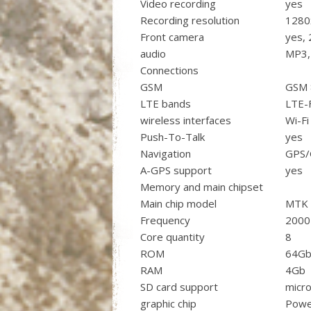
Video recording
yes
Recording resolution
1280
Front camera
yes,
audio
MP3,
Connections
GSM
GSM 
LTE bands
LTE-F
wireless interfaces
Wi-Fi
Push-To-Talk
yes
Navigation
GPS/
A-GPS support
yes
Memory and main chipset
Main chip model
MTK 
Frequency
2000
Core quantity
8
ROM
64G
RAM
4Gb
SD card support
micr
graphic chip
Powe