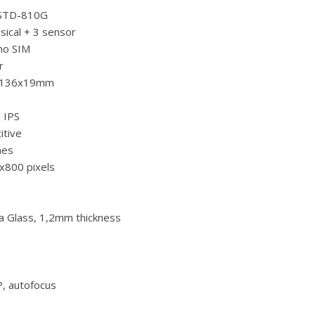
STD-810G
sical + 3 sensor
no SIM
r
x136х19mm
, IPS
itive
hes
х800 pixels
la Glass, 1,2mm thickness
, autofocus