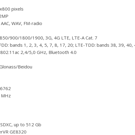
х800 pixels
 2MP
 AAC, WAV, FM-radio
850/900/1800/1900, 3G, 4G LTE, LTE-A Cat. 7
DD: bands 1, 2, 3, 4, 5, 7, 8, 17, 20; LTE-TDD: bands 38, 39, 40,
 802.11ac 2,4/5,0 GHz, Bluetooth 4.0
Glonass/Beidou
6762
 MHz
b
oSDXC, up to 512 Gb
rVR GE8320