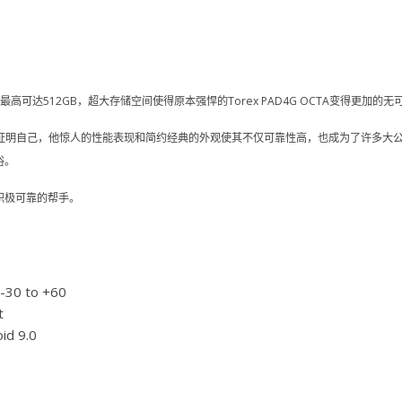
最高可达512GB，超大存储空间使得原本强悍的Torex PAD4G OCTA变得更加的无
时间里不断证明自己，他惊人的性能表现和简约经典的外观使其不仅可靠性高，也成为了许多
俗。
您的积极可靠的帮手。
-30 to +60
t
id 9.0