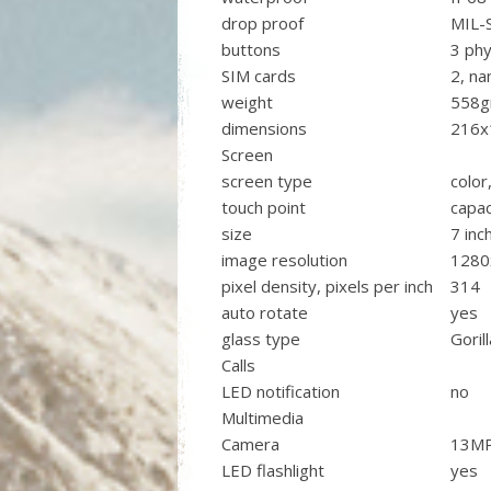
drop proof
MIL-
buttons
3 phy
SIM cards
2, na
weight
558g
dimensions
216
Screen
screen type
color
touch point
capac
size
7 inc
image resolution
1280
pixel density, pixels per inch
314
auto rotate
yes
glass type
Goril
Calls
LED notification
no
Multimedia
Camera
13MP
LED flashlight
yes