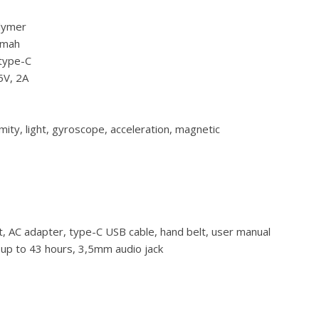
lymer
0mah
type-C
5V, 2A
mity, light, gyroscope, acceleration, magnetic
t, AC adapter, type-C USB cable, hand belt, user manual
up to 43 hours, 3,5mm audio jack