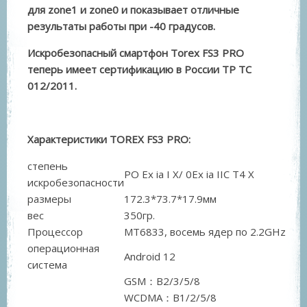
для zone1 и zone0 и показывает отличные
результаты работы при -40 градусов.
Искробезопасный смартфон Torex FS3 PRO
теперь имеет сертификацию в России ТР ТС
012/2011.
Характеристики TOREX FS3 PRO:
степень
РО Ex ia I Х/ 0Ex ia IIC T4 X
искробезопасности
размеры
172.3*73.7*17.9мм
вес
350гр.
Процессор
MT6833, восемь ядер по 2.2GHz
операционная
Android 12
система
GSM：B2/3/5/8
WCDMA：B1/2/5/8