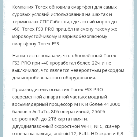
Компания Torex обновила смартфон для самых
суровых условий использования на шахтах и
терминалах СПГ Сабетты, где лютый мороз до
-60. Torex FS3 PRO пришёл на смену такому же
морозоустойчивому и взрывобезопасному
смартфону Torex FS3.
Наши тесты показали, что обновлённый Torex
FS3 PRO при -40 проработал более 22ч. и не
выключился, что является невероятным рекордом
для искробезопасного оборудования.
Производитель оснастил Torex FS3 PRO
современной аппаратной частью: мощный
восьмиядерный процессор MTK и более 412000
баллов в AnTuTu, 8Гб оперативной, 256Гб
встроенной, до 2Тб карта памяти.
Двухдиапазонный скоростной Wi-Fi, NFC, сканер
отпечатка пальца, android 12, FULL HD экран и 6,3