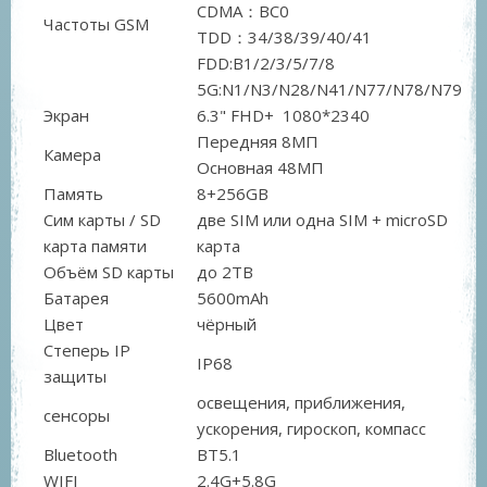
CDMA：BC0
Частоты GSM
TDD：34/38/39/40/41
FDD:B1/2/3/5/7/8
5G:N1/N3/N28/N41/N77/N78/N79
Экран
6.3" FHD+ 1080*2340
Передняя 8МП
Камера
Основная 48МП
Память
8+256GB
Сим карты / SD
две SIM или одна SIM + microSD
карта памяти
карта
Объём SD карты
до 2TB
Батарея
5600mAh
Цвет
чёрный
Степерь IP
IP68
защиты
освещения, приближения,
сенсоры
ускорения, гироскоп, компасс
Bluetooth
BT5.1
WIFI
2.4G+5.8G