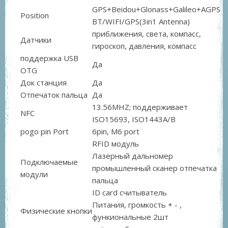
GPS+Beidou+Glonass+Galileo+AGPS
Position
BT/WIFI/GPS(3in1 Antenna)
приближения, света, компасс,
Датчики
гироскоп, давления, компасс
поддержка USB
Да
OTG
Док станция
Да
Отпечаток пальца
Да
13.56MHZ; поддерживает
NFC
ISO15693, ISO1443A/B
pogo pin Port
6pin, M6 port
RFID модуль
Лазерный дальномер
Подключаемые
промышленный сканер отпечатка
модули
пальца
ID card считыватель
Питания, громкость + - ,
Физические кнопки
функиональные 2шт