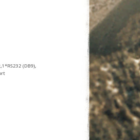
t,1*RS232 (DB9),
ort