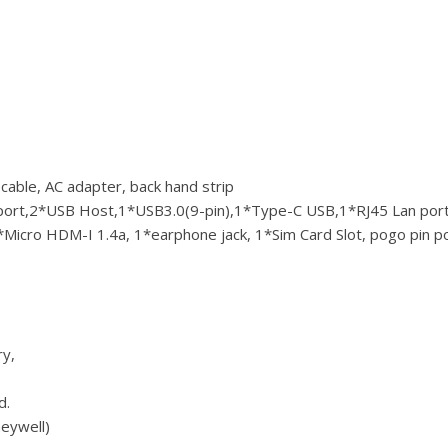
cable, AC adapter, back hand strip
 port,2*USB Host,1*USB3.0(9-pin),1*Type-C USB,1*RJ45 Lan por
icro HDM-I 1.4a, 1*earphone jack, 1*Sim Card Slot, pogo pin p
y,
d.
eywell)