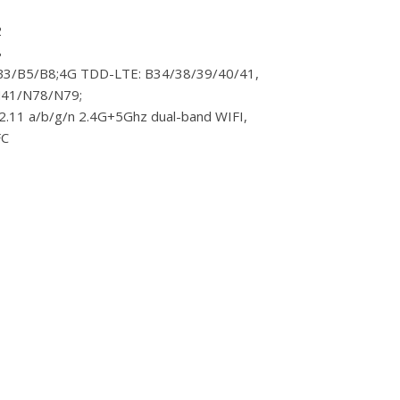
2
8
B3/B5/B8;4G TDD-LTE: B34/38/39/40/41,
41/N78/N79;
2.11 a/b/g/n 2.4G+5Ghz dual-band WIFI,
FC