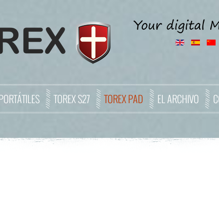
PORTÁTILES
TOREX S27
TOREX PAD
EL ARCHIVO
C