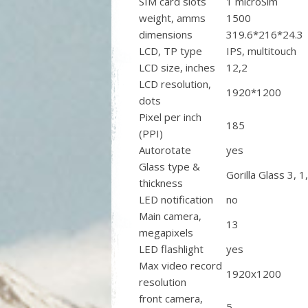
SIM card slots
1 microSim
weight, amms
1500
dimensions
319.6*216*24.3
LCD, TP type
IPS, multitouch
LCD size, inches
12,2
LCD resolution,
1920*1200
dots
Pixel per inch
185
(PPI)
Autorotate
yes
Glass type &
Gorilla Glass 3, 
thickness
LED notification
no
Main camera,
13
megapixels
LED flashlight
yes
Max video record
1920x1200
resolution
front camera,
5