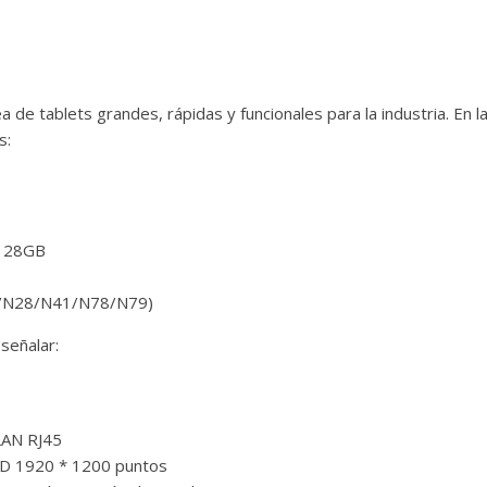
e tablets grandes, rápidas y funcionales para la industria. En la
s:
 128GB
N1/N28/N41/N78/N79)
señalar:
LAN RJ45
FHD 1920 * 1200 puntos