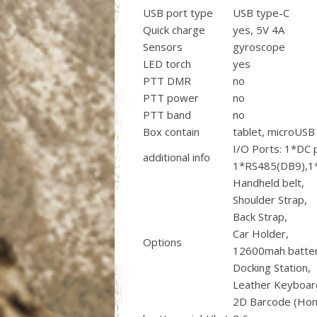
USB port type
USB type-C
Quick charge
yes, 5V 4A
Sensors
gyroscope
LED torch
yes
PTT DMR
no
PTT power
no
PTT band
no
Box contain
tablet, microUSB 
I/O Ports: 1*DC
additional info
1*RS485(DB9),1*M
Handheld belt,
Shoulder Strap,
Back Strap,
Car Holder,
Options
12600mah batter
Docking Station,
Leather Keyboar
2D Barcode (Hon