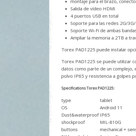
montaje para el brazo, conecto
Salida de vídeo HDMI
4 puertos USB en total
Soporte para las redes 2G/3G
Soporte Wi-Fi de ambas bandas
Ampliar la memoria a 2TB a tra
Torex PAD1225 puede instalar opc
Torex PAD1225 se puede utilizar co
datos como parte de un complejo, es
polvo IP65 y resistencia a golpes p
Specifications Torex PAD1225:
type
tablet
OS
Android 11
Dust&waterproof
IP65
shockproof
MIL-810G
buttons
mechanical + sen