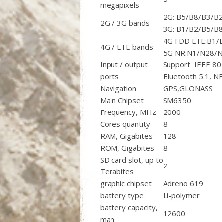
megapixels
2G: B5/B8/B3/B
2G / 3G bands
3G: B1/B2/B5/B
4G FDD LTE:B1/
4G / LTE bands
5G NR:N1/N28/N
Input / output
Support IEEE 80
ports
Bluetooth 5.1, N
Navigation
GPS,GLONASS
Main Chipset
SM6350
Frequency, MHz
2000
Cores quantity
8
RAM, Gigabites
128
ROM, Gigabites
8
SD card slot, up to
2
Terabites
graphic chipset
Adreno 619
battery type
Li-polymer
battery capacity,
12600
mah